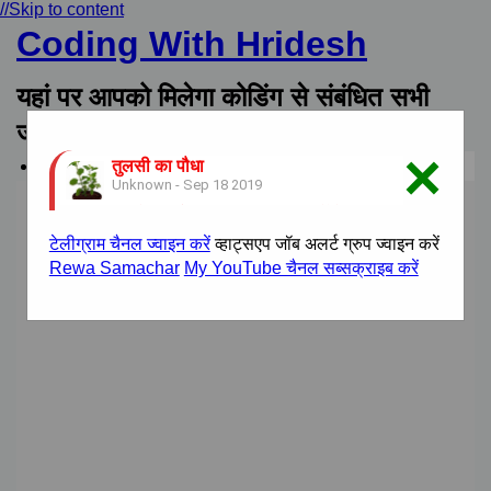
//Skip to content
Coding With Hridesh
यहां पर आपको मिलेगा कोडिंग से संबंधित सभी
जानकारी वह भी हिंदी में।
×
तुलसी का पौधा
Home
Unknown
-
Sep 18 2019
रीयूज़ेबल बाँस-बाउंड्री मॉडल: पार्कों के लिए सस्ता, हरित औ
Unknown
-
Jun 02 2026
टेलीग्राम चैनल ज्वाइन करें
व्हाट्सएप जॉब अलर्ट ग्रुप ज्वाइन करें
Rewa Samachar
My YouTube चैनल सब्सक्राइब करें